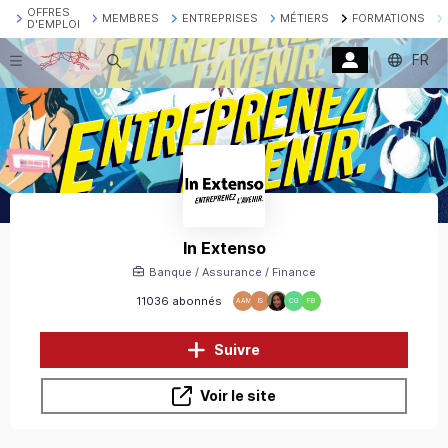
OFFRES
MEMBRES
ENTREPRISES
MÉTIERS
FORMATIONS
D'EMPLOI
FR
Recherche
In Extenso
Banque / Assurance / Finance
11036 abonnés
AAM
IS
CG
FB
Suivre
Voir le site