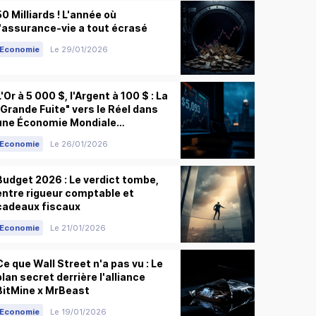
50 Milliards ! L'année où
l'assurance-vie a tout écrasé
Economie
Le 29/01/2026
L'Or à 5 000 $, l'Argent à 100 $ : La
"Grande Fuite" vers le Réel dans
une Économie Mondiale
Fragmentée
Economie
Le 26/01/2026
Budget 2026 : Le verdict tombe,
entre rigueur comptable et
cadeaux fiscaux
Economie
Le 21/01/2026
Ce que Wall Street n'a pas vu : Le
plan secret derrière l'alliance
BitMine x MrBeast
Economie
Le 19/01/2026