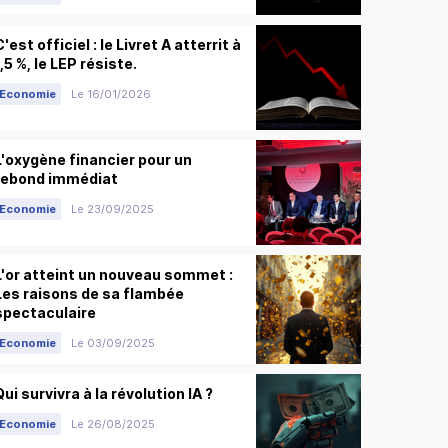
C'est officiel : le Livret A atterrit à
1,5 %, le LEP résiste.
Economie
Le 16/01/2026
L'oxygène financier pour un
rebond immédiat
Economie
Le 23/09/2025
L'or atteint un nouveau sommet :
Les raisons de sa flambée
spectaculaire
Economie
Le 03/09/2025
Qui survivra à la révolution IA ?
Economie
Le 26/08/2025