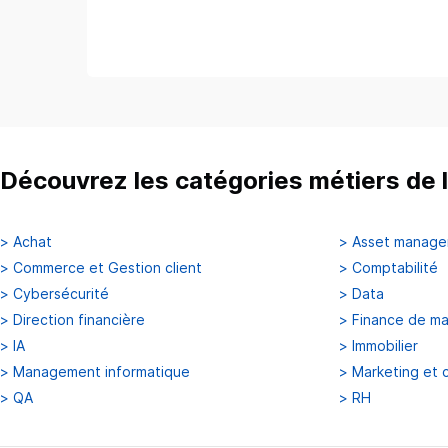
Découvrez les catégories métiers de l
>
Achat
>
Asset manag
>
Commerce et Gestion client
>
Comptabilité
>
Cybersécurité
>
Data
>
Direction financière
>
Finance de m
>
IA
>
Immobilier
>
Management informatique
>
Marketing et 
>
QA
>
RH