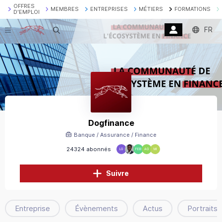
OFFRES
MEMBRES
ENTREPRISES
MÉTIERS
FORMATIONS
D'EMPLOI
FR
Recherche
Dogfinance
Banque / Assurance / Finance
24324 abonnés
LG
FEB
AG
MI
Suivre
Entreprise
Évènements
Actus
Portraits