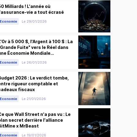
50 Milliards ! L'année où
l'assurance-vie a tout écrasé
Economie
Le 29/01/2026
L'Or à 5 000 $, l'Argent à 100 $ : La
"Grande Fuite" vers le Réel dans
une Économie Mondiale
Fragmentée
Economie
Le 26/01/2026
Budget 2026 : Le verdict tombe,
entre rigueur comptable et
cadeaux fiscaux
Economie
Le 21/01/2026
Ce que Wall Street n'a pas vu : Le
plan secret derrière l'alliance
BitMine x MrBeast
Economie
Le 19/01/2026