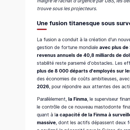
malgré le rachat d'urgence par UBS, les défi
trouve sous les projecteurs.
Une fusion titanesque sous surv
La fusion a conduit à la création d'un nouv
gestion de fortune mondiale
avec plus de 3
revenus annuels de 40,8 milliards de dol
stabilité reste parsemé d'obstacles. Les ef
plus de 8 000 départs d'employés sur le
des économies de coûts ambitieuses, avec
2026
, pour répondre aux attentes des actio
Parallèlement,
la Finma
, le superviseur fin
le contrôle de ce nouveau mastodonte finan
quant à l
a capacité de la Finma à surveil
massive
, dont les actifs dépassent deux fo