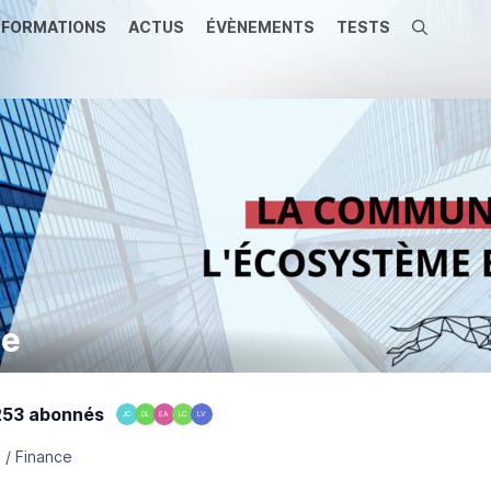
FORMATIONS
ACTUS
ÉVÈNEMENTS
TESTS
Recherche
ce
53 abonnés
JC
DL
EA
LC
LV
 / Finance