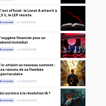
C'est officiel : le Livret A atterrit à
1,5 %, le LEP résiste.
Economie
Le 16/01/2026
L'oxygène financier pour un
rebond immédiat
Economie
Le 23/09/2025
L'or atteint un nouveau sommet :
Les raisons de sa flambée
spectaculaire
Economie
Le 03/09/2025
Qui survivra à la révolution IA ?
Economie
Le 26/08/2025