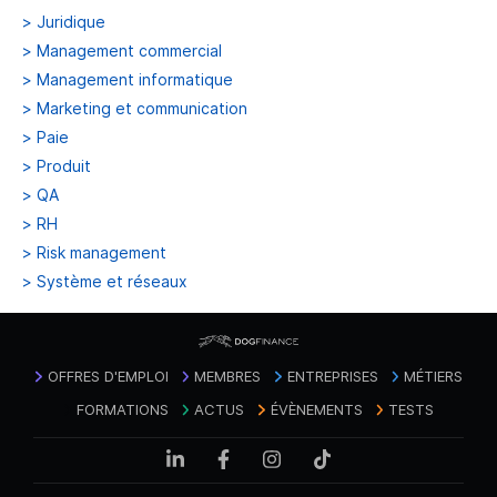
>
Juridique
>
Management commercial
>
Management informatique
>
Marketing et communication
>
Paie
>
Produit
>
QA
>
RH
>
Risk management
>
Système et réseaux
OFFRES D'EMPLOI
MEMBRES
ENTREPRISES
MÉTIERS
FORMATIONS
ACTUS
ÉVÈNEMENTS
TESTS