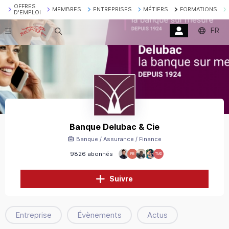
OFFRES
MEMBRES
ENTREPRISES
MÉTIERS
FORMATIONS
D'EMPLOI
FR
Recherche
Banque Delubac & Cie
Banque / Assurance / Finance
9826 abonnés
PB
TMD
Suivre
Entreprise
Évènements
Actus