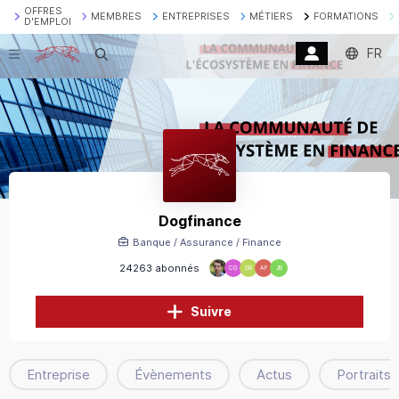
OFFRES
MEMBRES
ENTREPRISES
MÉTIERS
FORMATIONS
D'EMPLOI
FR
Recherche
Dogfinance
Banque / Assurance / Finance
24263 abonnés
CG
SB
AF
JB
Suivre
Entreprise
Évènements
Actus
Portraits