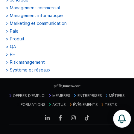
>
Management commercial
>
Management informatique
>
Marketing et communication
>
Paie
>
Produit
>
QA
>
RH
>
Risk management
>
Système et réseaux
OFFRES D'EMPLOI
MEMBRES
ENTREPRISES
MÉTIERS
FORMATIONS
ACTUS
ÉVÈNEMENTS
TESTS