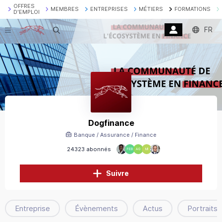
OFFRES
MEMBRES
ENTREPRISES
MÉTIERS
FORMATIONS
D'EMPLOI
FR
Recherche
Dogfinance
Banque / Assurance / Finance
24323 abonnés
FEB
AG
MI
Suivre
Entreprise
Évènements
Actus
Portraits